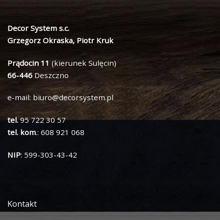
Decor System s.c.
Grzegorz Okraska, Piotr Kruk
Prądocin 11
(kierunek Sulęcin)
66-446
Deszczno
e-mail:
biuro@decorsystem.pl
tel.
95 722 30 57
tel. kom
.: 608 921 068
NIP
: 599-303-43-42
Kontakt