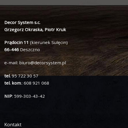
Decor System s.c.
Grzegorz Okraska, Piotr Kruk
Prądocin 11
(kierunek Sulęcin)
66-446
Deszczno
e-mail:
biuro@decorsystem.pl
tel.
95 722 30 57
tel. kom
.: 608 921 068
NIP
: 599-303-43-42
Kontakt