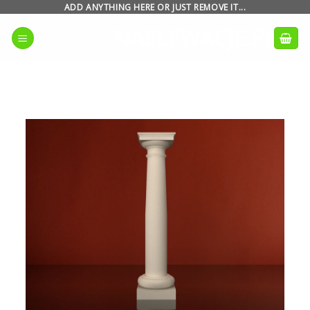
Skip
ADD ANYTHING HERE OR JUST REMOVE IT...
to
NAELEWACJE.PL
content