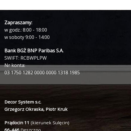
Zapraszamy:
w godz.: 8:00 - 18:00
w soboty 9:00 - 14:00
Bank BGŻ BNP Paribas S.A.
SWIFT: RCBWPLPW
Nr konta:
03 1750 1282 0000 0000 1318 1985
Decor System s.c.
Grzegorz Okraska, Piotr Kruk
Prądocin 11
(kierunek Sulęcin)
66-446
Deszczno