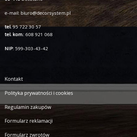
e-mail:
biuro@decorsystem.pl
tel.
95 722 30 57
tel. kom
.: 608 921 068
NIP
: 599-303-43-42
Kontakt
Polityka prywatności i cookies
Regulamin zakupów
Formularz reklamacji
Formularz zwrotów