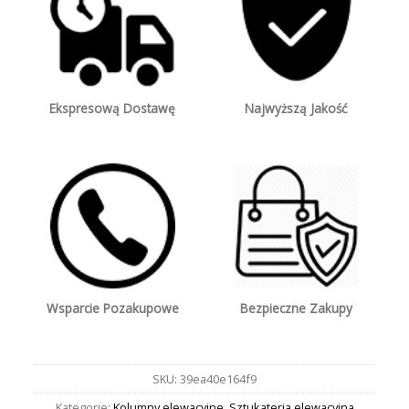
Ekspresową Dostawę
Najwyższą Jakość
Wsparcie Pozakupowe
Bezpieczne Zakupy
SKU:
39ea40e164f9
Kategorie:
Kolumny elewacyjne
,
Sztukateria elewacyjna