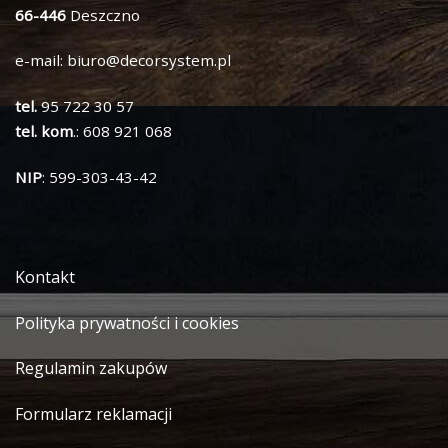
66-446
Deszczno
e-mail:
biuro@decorsystem.pl
tel.
95 722 30 57
tel. kom
.: 608 921 068
NIP
: 599-303-43-42
Kontakt
Polityka prywatności i cookies
Regulamin zakupów
Formularz reklamacji