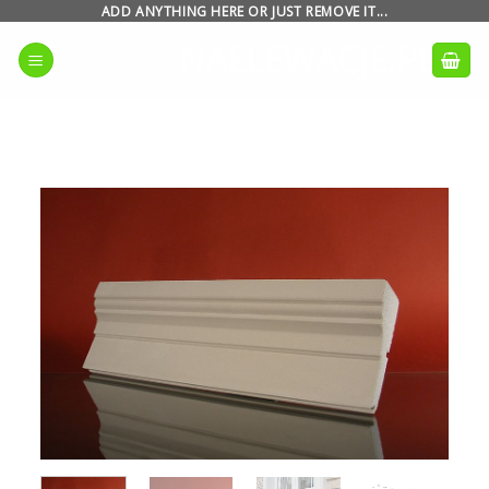
Skip
ADD ANYTHING HERE OR JUST REMOVE IT...
to
NAELEWACJE.PL
content