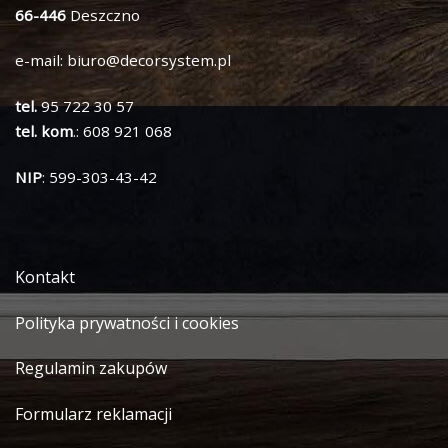
66-446
Deszczno
e-mail:
biuro@decorsystem.pl
tel.
95 722 30 57
tel. kom
.: 608 921 068
NIP
: 599-303-43-42
Kontakt
Polityka prywatności i cookies
Regulamin zakupów
Formularz reklamacji