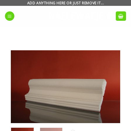
Skip
ADD ANYTHING HERE OR JUST REMOVE IT...
to
NAELEWACJE.PL
content