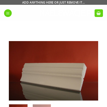
Skip
ADD ANYTHING HERE OR JUST REMOVE IT...
to
NAELEWACJE.PL
content