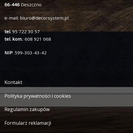
66-446
Deszczno
e-mail:
biuro@decorsystem.pl
tel.
95 722 30 57
tel. kom
.: 608 921 068
NIP
: 599-303-43-42
Kontakt
Polityka prywatności i cookies
Regulamin zakupów
Formularz reklamacji