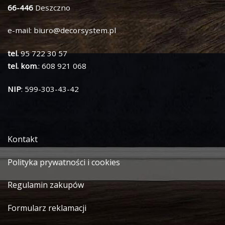
66-446
Deszczno
e-mail:
biuro@decorsystem.pl
tel.
95 722 30 57
tel. kom
.: 608 921 068
NIP
: 599-303-43-42
Kontakt
Polityka prywatności i cookies
Regulamin zakupów
Formularz reklamacji