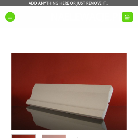
Skip
ADD ANYTHING HERE OR JUST REMOVE IT...
to
NAELEWACJE.PL
content