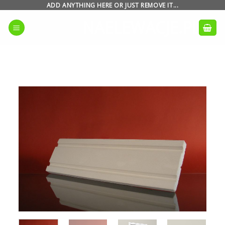
Skip
ADD ANYTHING HERE OR JUST REMOVE IT...
to
NAELEWACJE.PL
content