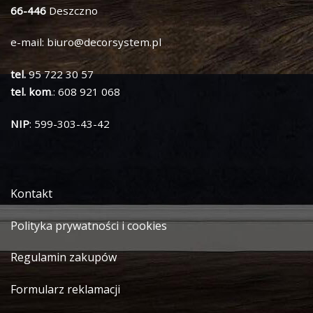
66-446
Deszczno
e-mail:
biuro@decorsystem.pl
tel.
95 722 30 57
tel. kom
.: 608 921 068
NIP
: 599-303-43-42
Kontakt
Polityka prywatności i cookies
Regulamin zakupów
Formularz reklamacji