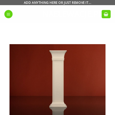
Skip
ADD ANYTHING HERE OR JUST REMOVE IT...
to
NAELEWACJE.PL
content