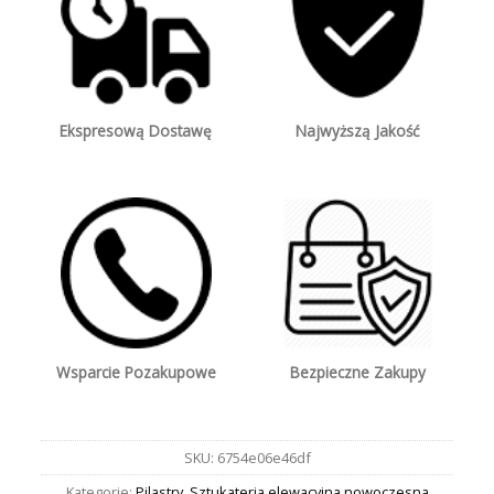
Ekspresową Dostawę
Najwyższą Jakość
Wsparcie Pozakupowe
Bezpieczne Zakupy
SKU:
6754e06e46df
Kategorie:
Pilastry
,
Sztukateria elewacyjna nowoczesna